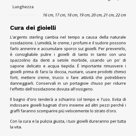
Lunghezza
16 cm, 17 cm, 18 cm, 19 cm, 20 cm, 21 cm, 22 cm
Cura dei gioielli
L'argento sterling cambia nel tempo a causa della naturale
ossidazione. L'umidità, le creme, i profumi e il sudore possono
farlo annerire e accumulare sporco sui gioielli. Per prevenirlo,
è consigliabile pulire i gioielli di tanto in tanto con uno
spazzolino da denti a setole morbide, usando un po' di
sapone delicato e acqua tiepida. È importante rimuovere i
gioielli prima di farsi la doccia, nuotare, usare prodotti chimici
forti, mettere creme, trucco o fare attività che potrebbero
danneggiarli. Conservali in un portagioie chiuso per ridurre
l'effetto dell'ossidazione dovuta all'ossigeno.
Il bagno d'oro tenderà a schiarirsi col tempo e l'uso. Evita di
indossare gioielli bagnati d'oro insieme ad altri pezzi perché i
graffi faranno scomparire più velocemente lo strato d'oro.
Con la cura e la pulizia giusta, i tuoi gioielli dureranno per tutta
la vita.