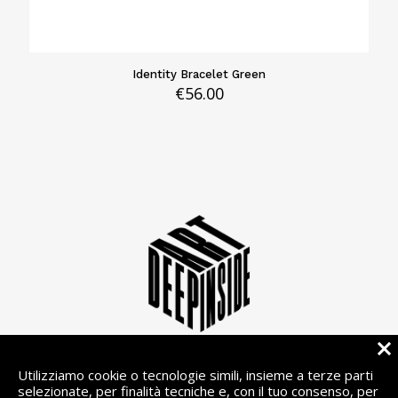
Identity Bracelet Green
€
56.00
Utilizziamo cookie o tecnologie simili, insieme a terze parti
info@deepinsiderart.com
selezionate, per finalità tecniche e, con il tuo consenso, per